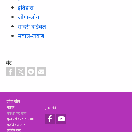
इतिहास
जोगा-जोग
सादरी बाईबल
सवाल-जवाब
बंट
Footer
जोगा-जोग
नक़ल
हमर संगे
नक्शा कर ठांव
गुप्त रखेक कर नियम
कूकी कर सेटिंग
लॉगिन कर