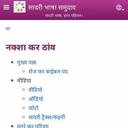
Skip to main content
सादरी भाषा समुदाय
Se
सादरी भाषा, हमर पहिचान।
Breadcrumb
घर
नक्शा कर ठांव
मुख्य पन्ना
रोज कर बाईबल पद
मीडिया
वीडियो
ऑडियो
फ़ोटो
सादरी ट्रैक्स/कहनी
हमरे कर परिचय