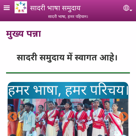
Skip to main content
सादरी भाषा समुदाय
Se
सादरी भाषा, हमर पहिचान।
मुख्य पन्ना
सादरी समुदाय में स्वागत आहे।