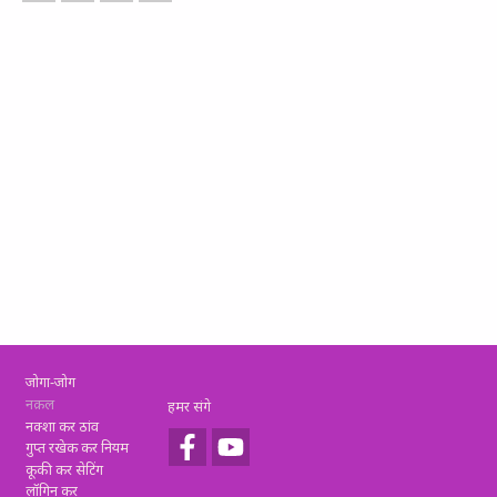
Footer
जोगा-जोग
नक़ल
हमर संगे
नक्शा कर ठांव
गुप्त रखेक कर नियम
कूकी कर सेटिंग
लॉगिन कर