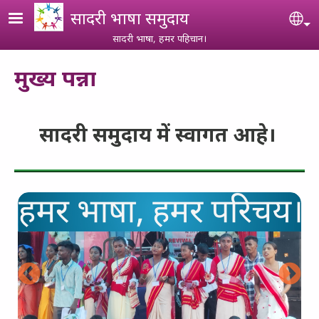
Skip to main content
सादरी भाषा समुदाय
Se
सादरी भाषा, हमर पहिचान।
मुख्य पन्ना
सादरी समुदाय में स्वागत आहे।