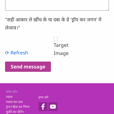
"सही आकार ले खींच के या दबा के ग्रे 'ड्रॉप कर जगन' में
लेजाव।"
⟳ Refresh
Footer
जोगा-जोग
नक़ल
हमर संगे
नक्शा कर ठांव
गुप्त रखेक कर नियम
कूकी कर सेटिंग