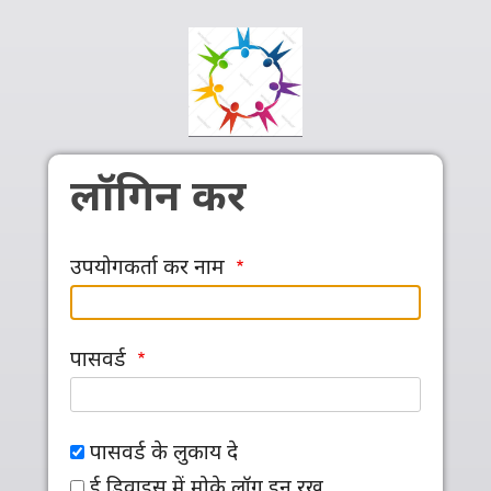
Skip to main content
लॉगिन कर
उपयोगकर्ता कर नाम
पासवर्ड
पासवर्ड के लुकाय दे
ई डिवाइस में मोके लॉग इन रख