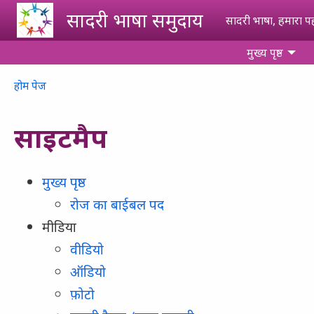
Skip to main content
सादरी भाषा समुदाय
सादरी भाषा, हमारा 
मुख्य पृष्ठ
Breadcrumb
होम पेज
साइटमैप
मुख्य पृष्ठ
रोज का बाईबल पद
मीडिया
वीडियो
ऑडियो
फ़ोटो