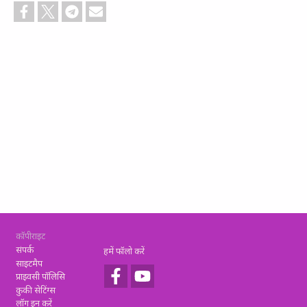
Footer
कॉपीराइट
संपर्क
हमें फॉलो करें
साइटमैप
प्राइवसी पॉलिसि
कुकी सेटिंग्स
लॉग इन करें