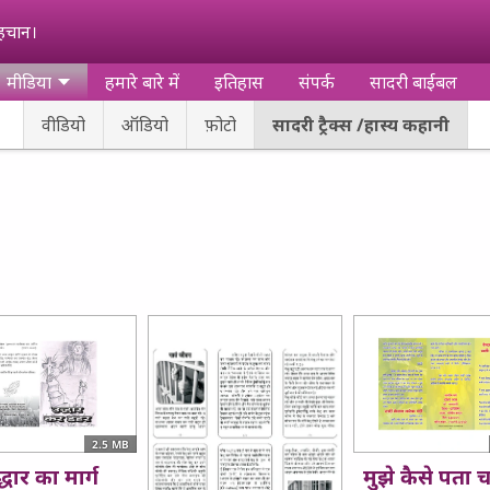
पहचान।
मीडिया
हमारे बारे में
इतिहास
संपर्क
सादरी बाईबल
वीडियो
ऑडियो
फ़ोटो
सादरी ट्रैक्स /हास्य कहानी
2.5 MB
्धार का मार्ग
मुझे कैसे पता 