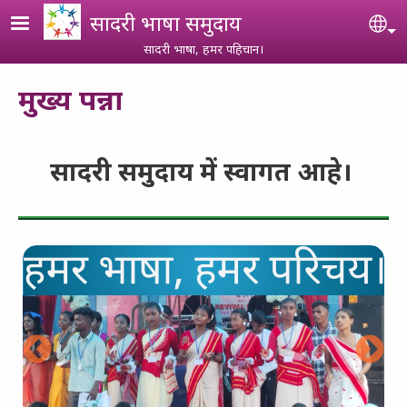
Skip to main content
सादरी भाषा समुदाय
Se
सादरी भाषा, हमर पहिचान।
मुख्य पन्ना
सादरी समुदाय में स्वागत आहे।