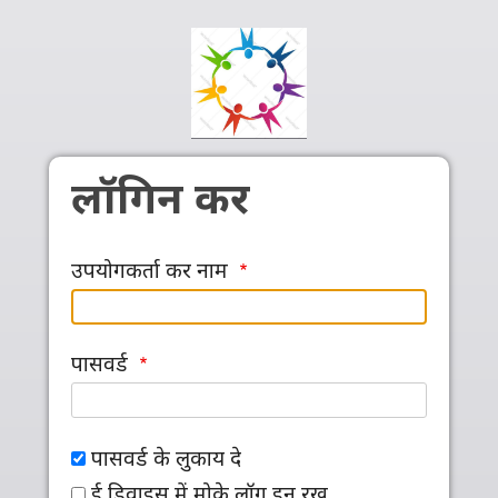
Skip to main content
लॉगिन कर
उपयोगकर्ता कर नाम
पासवर्ड
पासवर्ड के लुकाय दे
ई डिवाइस में मोके लॉग इन रख