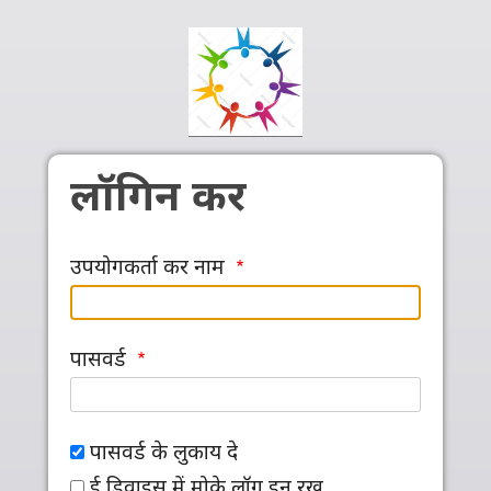
Skip to main content
लॉगिन कर
उपयोगकर्ता कर नाम
पासवर्ड
पासवर्ड के लुकाय दे
ई डिवाइस में मोके लॉग इन रख